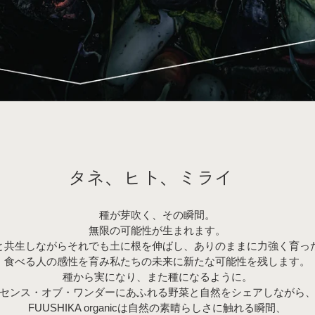
タネ、ヒト、ミライ
種が芽吹く、その瞬間。
無限の可能性が生まれます。
と共生しながらそれでも土に根を伸ばし、ありのままに力強く育っ
食べる人の感性を育み私たちの未来に新たな可能性を残します。
種から実になり、また種になるように。
センス・オブ・ワンダーにあふれる野菜と自然をシェアしながら
FUUSHIKA organicは自然の素晴らしさに触れる瞬間、