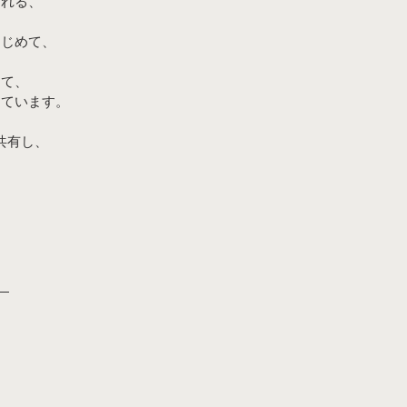
られる、
はじめて、
じて、
じています。
共有し、
】