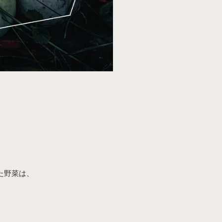
た野菜は、
、