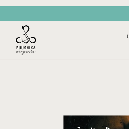
コ
ン
テ
ン
ツ
に
ス
キ
ッ
プ
す
る